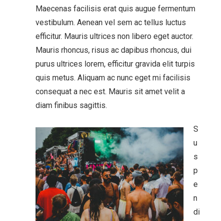
Maecenas facilisis erat quis augue fermentum
vestibulum. Aenean vel sem ac tellus luctus
efficitur. Mauris ultrices non libero eget auctor.
Mauris rhoncus, risus ac dapibus rhoncus, dui
purus ultrices lorem, efficitur gravida elit turpis
quis metus. Aliquam ac nunc eget mi facilisis
consequat a nec est. Mauris sit amet velit a
diam finibus sagittis.
S
u
s
p
e
n
di