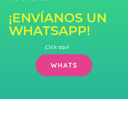
¡ENVÍANOS UN
WHATSAPP!
¡Click aquí!
WHATS