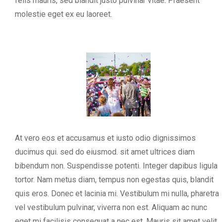
felis mauris, sed blandit justo pulvinar vitae. Praesent
molestie eget ex eu laoreet.
At vero eos et accusamus et iusto odio dignissimos
ducimus qui. sed do eiusmod. sit amet ultrices diam
bibendum non. Suspendisse potenti. Integer dapibus ligula
tortor. Nam metus diam, tempus non egestas quis, blandit
quis eros. Donec et lacinia mi. Vestibulum mi nulla, pharetra
vel vestibulum pulvinar, viverra non est. Aliquam ac nunc
eget mi facilisis consequat a nec est. Mauris sit amet velit